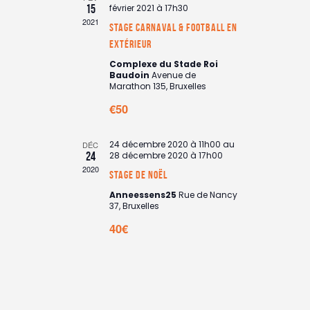
r
t
15
février 2021 à 17h30
c
t
i
c
2021
h
i
Stage carnaval & football en
o
h
e
o
extérieur
n
e
n
Complexe du Stade Roi
d
n
e
Baudoin
Avenue de
e
Marathon 135, Bruxelles
e
t
v
z
‎€50
n
u
u
e
a
n
s
24 décembre 2020 à 11h00
au
DÉC
v
e
24
28 décembre 2020 à 17h00
é
i
d
2020
v
Stage de noël
a
g
è
t
Anneessens25
Rue de Nancy
a
n
37, Bruxelles
e
e
t
.
40€
m
i
e
o
n
n
t
d