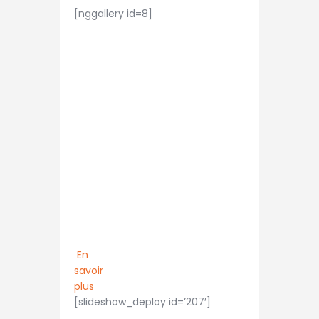
[nggallery id=8]
Vous souhaitez
rejoindre notre
club ? N’hésitez
pas à nous
contacter.
En
savoir
plus
[slideshow_deploy id=’207′]