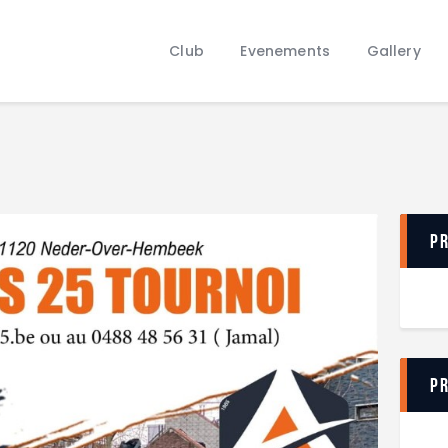
Club
Evenements
Club
Evenements
Gallery
Gallery
Contacts
P
P