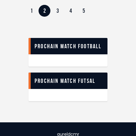
1
2
3
4
5
Prochain match football
Prochain match futsal
aureldcmr