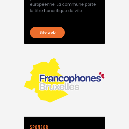
européenne. La commune porte
le titre honorifique de ville
Site web
Sponsor