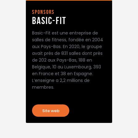
sponsors
basic-fit
Basic-Fit est une entreprise de
salles de fitness, fondée en 2004
aux Pays-Bas. En 2020, le groupe
avait près de 831 salles dont près
de 202 aux Pays-Bas, 188 en
Belgique, 10 au Luxembourg, 393
en France et 38 en Espagne.
L’enseigne a 2,2 millions de
membres.
Site web