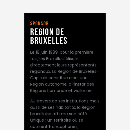
sponsor
region de
bruxelles
Le 18 juin 1989, pour la première
fois, les Bruxellois élisent
directement leurs représentants
régionaux. La Région de Bruxelles-
Capitale constitue alors une
Région autonome, à l’instar des
Régions flamande et wallonne.
Au travers de ses institutions mais
aussi de ses habitants, la Région
bruxelloise affirme son côté
unique : un territoire où se
côtoient francophones,