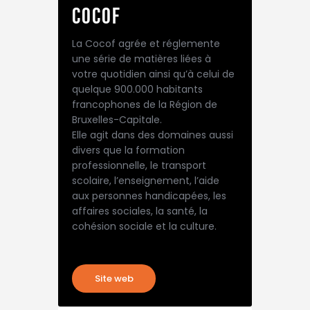
Cocof
La Cocof agrée et réglemente
une série de matières liées à
votre quotidien ainsi qu’à celui de
quelque 900.000 habitants
francophones de la Région de
Bruxelles-Capitale.
Elle agit dans des domaines aussi
divers que la formation
professionnelle, le transport
scolaire, l’enseignement, l’aide
aux personnes handicapées, les
affaires sociales, la santé, la
cohésion sociale et la culture.
Site web