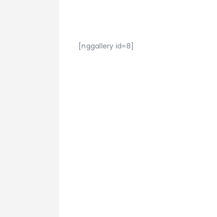
Date de nos cours
[nggallery id=8]
Vous souhaitez
rejoindre notre
N’hésitez pas à 
contacter.