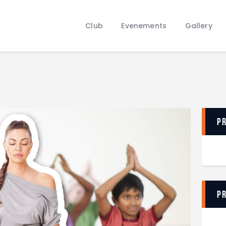
Club
Evenements
Club
Evenements
Gallery
Gallery
Contacts
P
P