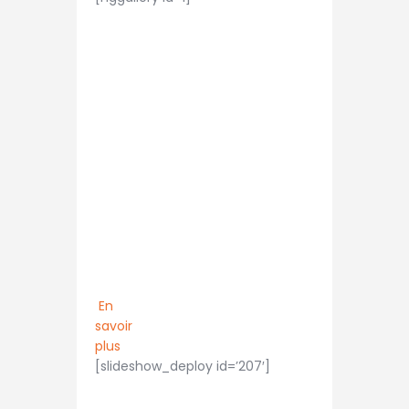
Vous souhaitez
rejoindre notre
club ? N’hésitez
pas à nous
contacter.
En
savoir
plus
[slideshow_deploy id=’207′]