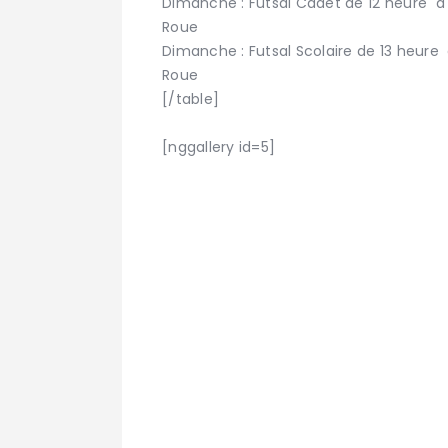
Dimanche : Futsal Cadet de 12 heure à 
Roue
Dimanche : Futsal Scolaire de 13 heure 
Roue
[/table]
[nggallery id=5]
Vous souhaitez
rejoindre notre
N’hésitez pas à 