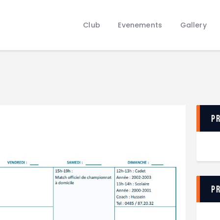
Club
Evenements
Club
Evenements
Gallery
Gallery
Contacts
P
P