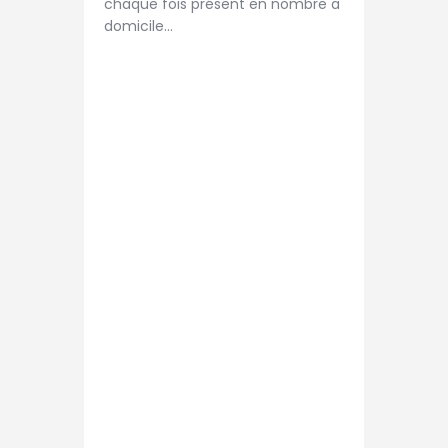
chaque fois présent en nombre a
domicile…
Vous souhaitez
rejoindre notre
club ? N’hésitez
pas à nous
contacter.