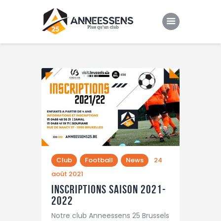
Club
Evenements
Gallery
Contacts
Club
Football
News
24
août 2021
Inscriptions saison 2021-
2022
Notre club Anneessens 25 Brussels