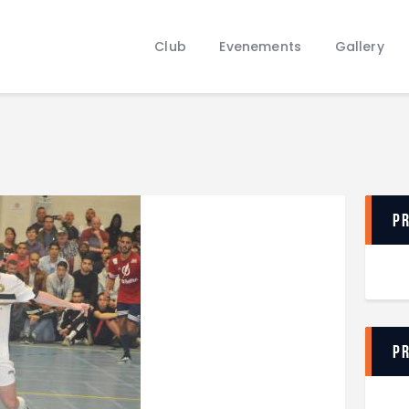
Club
Evenements
Club
Evenements
Gallery
Gallery
Contacts
P
P