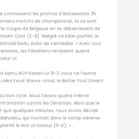
ue connaissent les promus d’Anneessens 25
premiers matchs de championnat, ils se sont
de la Coupe de Belgique en se débarrassant de
wteam Oost (2-9). Malgré ce bilan parfait, le
 Esmaël Rezki, évite de s’emballer. « Avec tout
versaires, les Flandriens rendaient quand
elui-ci.
ns battu RCP Kessel-Lo 8-3, nous ne l’avons
 Mini Excel Wavre-Limal, le Better Foot Dinant
ée du bon côté. Nous l’avons quand même
frontation contre les Dinantais. Alors que le
tait que quelques minutes, nous avons décidé
 Bahadou, qui montait dans le camp adverse
 planté le but victorieux (5-4). »