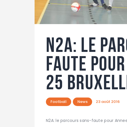
N2A: le pa
faute pour
25 Bruxell
Football
News
23 août 2016
N2A: le parcours sans-faute pour Annee