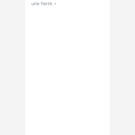
une fierté. »
Vous souhaitez
rejoindre notre
club ? N’hésitez
pas à nous
contacter.