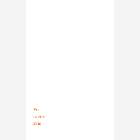
Vous souhaitez
rejoindre notre
club ? N’hésitez
pas à nous
contacter.
En
savoir
plus