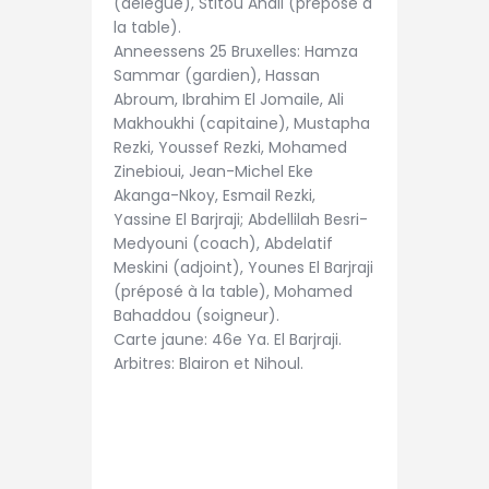
(délégué), Stitou Ahali (préposé à
la table).
Anneessens 25 Bruxelles: Hamza
Sammar (gardien), Hassan
Abroum, Ibrahim El Jomaile, Ali
Makhoukhi (capitaine), Mustapha
Rezki, Youssef Rezki, Mohamed
Zinebioui, Jean-Michel Eke
Akanga-Nkoy, Esmail Rezki,
Yassine El Barjraji; Abdellilah Besri-
Medyouni (coach), Abdelatif
Meskini (adjoint), Younes El Barjraji
(préposé à la table), Mohamed
Bahaddou (soigneur).
Carte jaune: 46e Ya. El Barjraji.
Arbitres: Blairon et Nihoul.