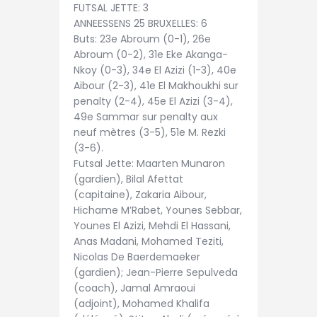
FUTSAL JETTE: 3
ANNEESSENS 25 BRUXELLES: 6
Buts: 23e Abroum (0-1), 26e
Abroum (0-2), 31e Eke Akanga-
Nkoy (0-3), 34e El Azizi (1-3), 40e
Aibour (2-3), 41e El Makhoukhi sur
penalty (2-4), 45e El Azizi (3-4),
49e Sammar sur penalty aux
neuf mètres (3-5), 51e M. Rezki
(3-6).
Futsal Jette: Maarten Munaron
(gardien), Bilal Afettat
(capitaine), Zakaria Aibour,
Hichame M’Rabet, Younes Sebbar,
Younes El Azizi, Mehdi El Hassani,
Anas Madani, Mohamed Teziti,
Nicolas De Baerdemaeker
(gardien); Jean-Pierre Sepulveda
(coach), Jamal Amraoui
(adjoint), Mohamed Khalifa