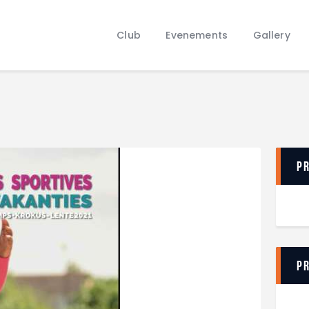
Club
Evenements
Club
Evenements
Gallery
Gallery
Contacts
P
P