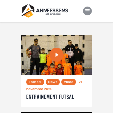
Club
Evenements
Gallery
Contacts
Footsal
News
Video
21
novembre 2020
Entrainement futsal